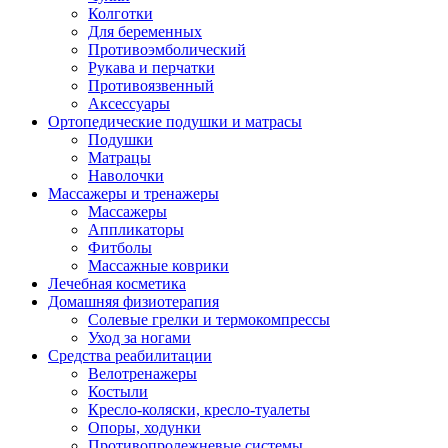
Колготки
Для беременных
Противоэмболический
Рукава и перчатки
Противоязвенный
Аксессуары
Ортопедические подушки и матрасы
Подушки
Матрацы
Наволочки
Массажеры и тренажеры
Массажеры
Аппликаторы
Фитболы
Массажные коврики
Лечебная косметика
Домашняя физиотерапия
Солевые грелки и термокомпрессы
Уход за ногами
Средства реабилитации
Велотренажеры
Костыли
Кресло-коляски, кресло-туалеты
Опоры, ходунки
Противопролежневые системы