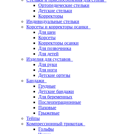
Ортопедические стельки
Детские стельки
Корректоры
Индивидуальные стельки
Корсеты и корректоры осанки
Для шеи
Корсеты
Корректоры осанки
Для позвочника
Для детей
Изделия для суставов
Для руки
Для ноги
Детские ортезы
Бандажи
Грудные
Детские бандажи
Для беременных
Послеоперационные
Паховые
Грыжевые
Тейпы
Компрессионный трикотаж
Гольфы