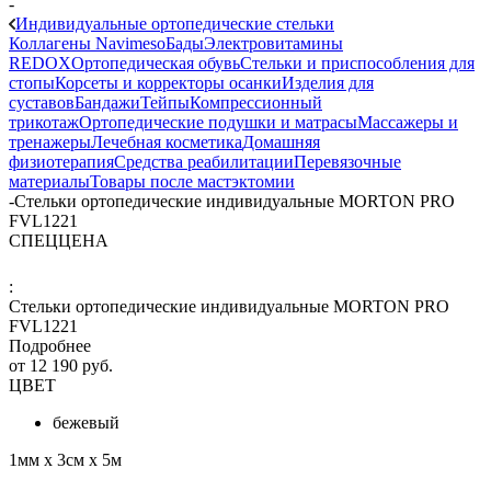
-
Индивидуальные ортопедические стельки
Коллагены Navimeso
Бады
Электровитамины
REDOX
Ортопедическая обувь
Стельки и приспособления для
стопы
Корсеты и корректоры осанки
Изделия для
суставов
Бандажи
Тейпы
Компрессионный
трикотаж
Ортопедические подушки и матрасы
Массажеры и
тренажеры
Лечебная косметика
Домашняя
физиотерапия
Средства реабилитации
Перевязочные
материалы
Товары после мастэктомии
-
Стельки ортопедические индивидуальные MORTON PRO
FVL1221
СПЕЦЦЕНА
:
Стельки ортопедические индивидуальные MORTON PRO
FVL1221
Подробнее
от
12 190 руб.
ЦВЕТ
бежевый
1мм х 3см х 5м