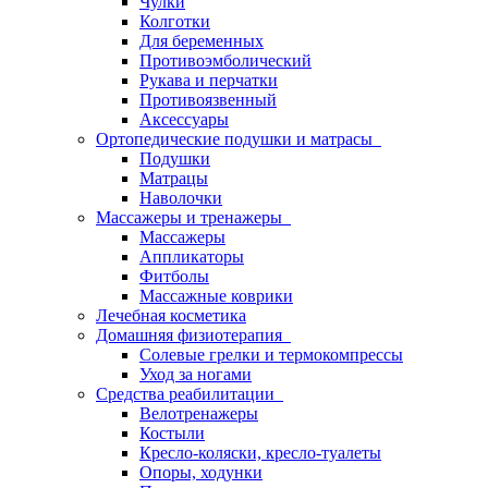
Чулки
Колготки
Для беременных
Противоэмболический
Рукава и перчатки
Противоязвенный
Аксессуары
Ортопедические подушки и матрасы
Подушки
Матрацы
Наволочки
Массажеры и тренажеры
Массажеры
Аппликаторы
Фитболы
Массажные коврики
Лечебная косметика
Домашняя физиотерапия
Солевые грелки и термокомпрессы
Уход за ногами
Средства реабилитации
Велотренажеры
Костыли
Кресло-коляски, кресло-туалеты
Опоры, ходунки