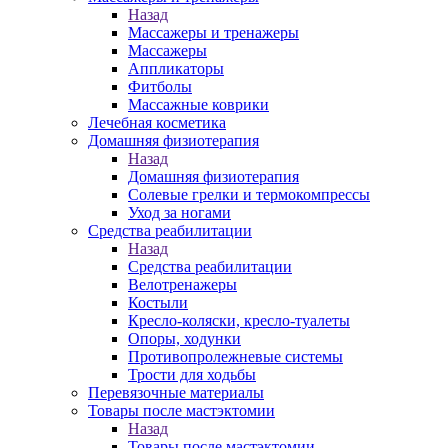
Назад
Массажеры и тренажеры
Массажеры
Аппликаторы
Фитболы
Массажные коврики
Лечебная косметика
Домашняя физиотерапия
Назад
Домашняя физиотерапия
Солевые грелки и термокомпрессы
Уход за ногами
Средства реабилитации
Назад
Средства реабилитации
Велотренажеры
Костыли
Кресло-коляски, кресло-туалеты
Опоры, ходунки
Противопролежневые системы
Трости для ходьбы
Перевязочные материалы
Товары после мастэктомии
Назад
Товары после мастэктомии