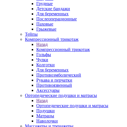
Грудные
Детские бандажи
Для беременных
Послеоперационные
Паховые
Грыжевые
Тейпы
Компрессионный трикотаж
Назад
Компрессионный трикотаж
Гольфы
Чулки
Колготки
Для беременных
Противоэмболический
Рукава и перчатки
Противоязвенный
Аксессуары
Ортопедические подушки и матрасы
Назад
Ортопедические подушки и матрасы
Подушки
Матрацы
Наволочки
Массажеры и тренажеры