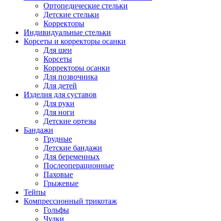
Ортопедические стельки
Детские стельки
Корректоры
Индивидуальные стельки
Корсеты и корректоры осанки
Для шеи
Корсеты
Корректоры осанки
Для позвочника
Для детей
Изделия для суставов
Для руки
Для ноги
Детские ортезы
Бандажи
Грудные
Детские бандажи
Для беременных
Послеоперационные
Паховые
Грыжевые
Тейпы
Компрессионный трикотаж
Гольфы
Чулки