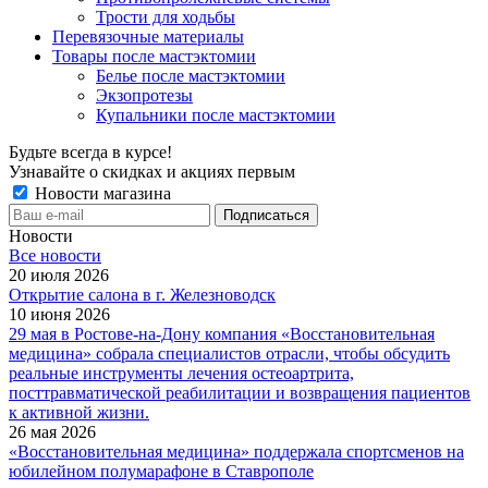
Трости для ходьбы
Перевязочные материалы
Товары после мастэктомии
Белье после мастэктомии
Экзопротезы
Купальники после мастэктомии
Будьте всегда в курсе!
Узнавайте о скидках и акциях первым
Новости магазина
Новости
Все новости
20 июля 2026
Открытие салона в г. Железноводск
10 июня 2026
29 мая в Ростове-на-Дону компания «Восстановительная
медицина» собрала специалистов отрасли, чтобы обсудить
реальные инструменты лечения остеоартрита,
посттравматической реабилитации и возвращения пациентов
к активной жизни.
26 мая 2026
«Восстановительная медицина» поддержала спортсменов на
юбилейном полумарафоне в Ставрополе