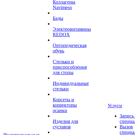
Коллагены
Navimeso
Бады
Электровитамины
REDOX
Ортопедическая
обувь
Стельки и
приспособления
для стопы
Индивидуальные
стельки
Корсеты и
корректоры
Услуги
осанки
Запись
Изделия для
специа
суставов
Вызов
специа
Индивидуальные