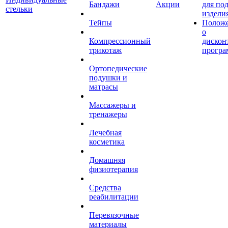
Бандажи
Акции
для по
стельки
издели
Тейпы
Полож
о
Компрессионный
дискон
трикотаж
програ
Ортопедические
подушки и
матрасы
Массажеры и
тренажеры
Лечебная
косметика
Домашняя
физиотерапия
Средства
реабилитации
Перевязочные
материалы