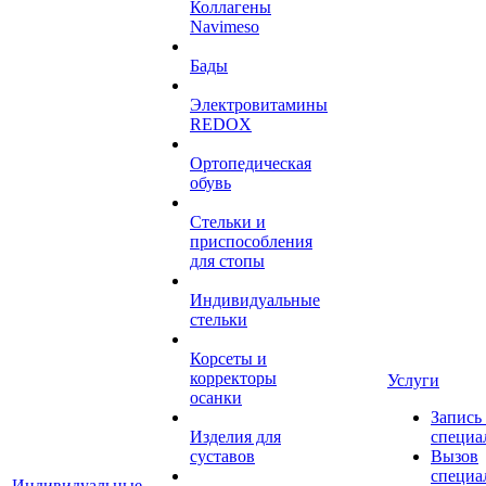
Коллагены
Navimeso
Бады
Электровитамины
REDOX
Ортопедическая
обувь
Стельки и
приспособления
для стопы
Индивидуальные
стельки
Корсеты и
корректоры
Услуги
осанки
Запись
Изделия для
специа
суставов
Вызов
специа
Индивидуальные