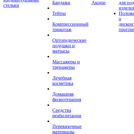
Бандажи
Акции
для по
стельки
издели
Тейпы
Полож
о
Компрессионный
дискон
трикотаж
програ
Ортопедические
подушки и
матрасы
Массажеры и
тренажеры
Лечебная
косметика
Домашняя
физиотерапия
Средства
реабилитации
Перевязочные
материалы