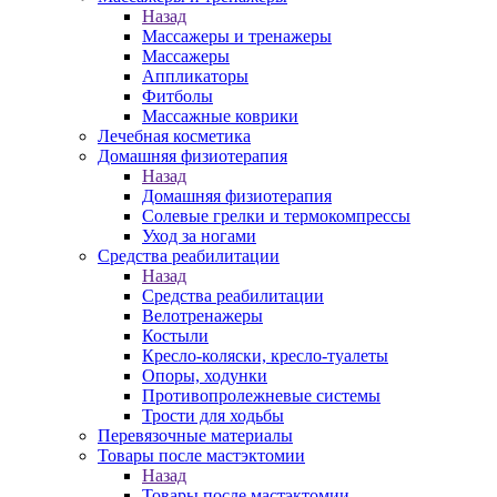
Назад
Массажеры и тренажеры
Массажеры
Аппликаторы
Фитболы
Массажные коврики
Лечебная косметика
Домашняя физиотерапия
Назад
Домашняя физиотерапия
Солевые грелки и термокомпрессы
Уход за ногами
Средства реабилитации
Назад
Средства реабилитации
Велотренажеры
Костыли
Кресло-коляски, кресло-туалеты
Опоры, ходунки
Противопролежневые системы
Трости для ходьбы
Перевязочные материалы
Товары после мастэктомии
Назад
Товары после мастэктомии