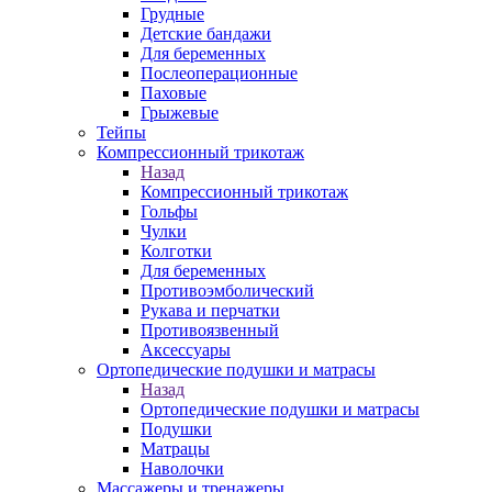
Грудные
Детские бандажи
Для беременных
Послеоперационные
Паховые
Грыжевые
Тейпы
Компрессионный трикотаж
Назад
Компрессионный трикотаж
Гольфы
Чулки
Колготки
Для беременных
Противоэмболический
Рукава и перчатки
Противоязвенный
Аксессуары
Ортопедические подушки и матрасы
Назад
Ортопедические подушки и матрасы
Подушки
Матрацы
Наволочки
Массажеры и тренажеры