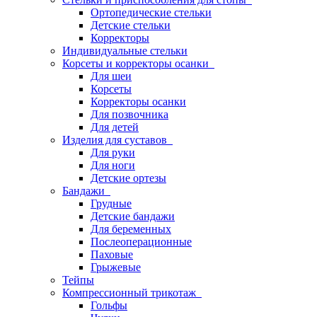
Ортопедические стельки
Детские стельки
Корректоры
Индивидуальные стельки
Корсеты и корректоры осанки
Для шеи
Корсеты
Корректоры осанки
Для позвочника
Для детей
Изделия для суставов
Для руки
Для ноги
Детские ортезы
Бандажи
Грудные
Детские бандажи
Для беременных
Послеоперационные
Паховые
Грыжевые
Тейпы
Компрессионный трикотаж
Гольфы