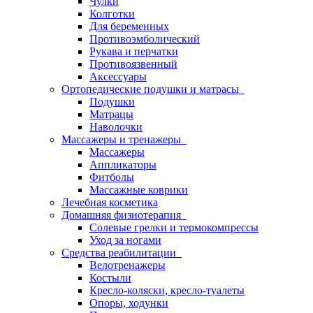
Чулки
Колготки
Для беременных
Противоэмболический
Рукава и перчатки
Противоязвенный
Аксессуары
Ортопедические подушки и матрасы
Подушки
Матрацы
Наволочки
Массажеры и тренажеры
Массажеры
Аппликаторы
Фитболы
Массажные коврики
Лечебная косметика
Домашняя физиотерапия
Солевые грелки и термокомпрессы
Уход за ногами
Средства реабилитации
Велотренажеры
Костыли
Кресло-коляски, кресло-туалеты
Опоры, ходунки