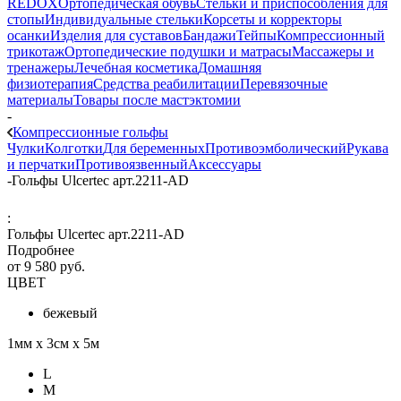
REDOX
Ортопедическая обувь
Стельки и приспособления для
стопы
Индивидуальные стельки
Корсеты и корректоры
осанки
Изделия для суставов
Бандажи
Тейпы
Компрессионный
трикотаж
Ортопедические подушки и матрасы
Массажеры и
тренажеры
Лечебная косметика
Домашняя
физиотерапия
Средства реабилитации
Перевязочные
материалы
Товары после мастэктомии
-
Компрессионные гольфы
Чулки
Колготки
Для беременных
Противоэмболический
Рукава
и перчатки
Противоязвенный
Аксессуары
-
Гольфы Ulcertec арт.2211-AD
:
Гольфы Ulcertec арт.2211-AD
Подробнее
от
9 580 руб.
ЦВЕТ
бежевый
1мм х 3см х 5м
L
M