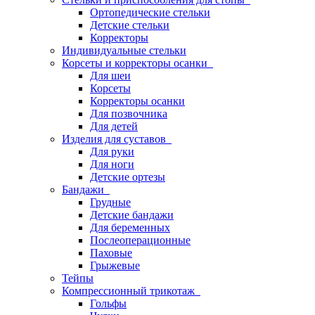
Ортопедические стельки
Детские стельки
Корректоры
Индивидуальные стельки
Корсеты и корректоры осанки
Для шеи
Корсеты
Корректоры осанки
Для позвочника
Для детей
Изделия для суставов
Для руки
Для ноги
Детские ортезы
Бандажи
Грудные
Детские бандажи
Для беременных
Послеоперационные
Паховые
Грыжевые
Тейпы
Компрессионный трикотаж
Гольфы