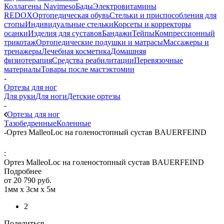
Коллагены Navimeso
Бады
Электровитамины
REDOX
Ортопедическая обувь
Стельки и приспособления для
стопы
Индивидуальные стельки
Корсеты и корректоры
осанки
Изделия для суставов
Бандажи
Тейпы
Компрессионный
трикотаж
Ортопедические подушки и матрасы
Массажеры и
тренажеры
Лечебная косметика
Домашняя
физиотерапия
Средства реабилитации
Перевязочные
материалы
Товары после мастэктомии
-
Ортезы для ног
Для руки
Для ноги
Детские ортезы
-
Ортезы для ног
Тазобедренные
Коленные
-
Ортез MalleoLoc на голеностопный сустав BAUERFEIND
:
Ортез MalleoLoc на голеностопный сустав BAUERFEIND
Подробнее
от
20 790 руб.
1мм х 3см х 5м
2
Поделиться