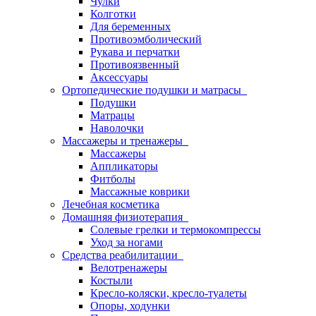
Чулки
Колготки
Для беременных
Противоэмболический
Рукава и перчатки
Противоязвенный
Аксессуары
Ортопедические подушки и матрасы
Подушки
Матрацы
Наволочки
Массажеры и тренажеры
Массажеры
Аппликаторы
Фитболы
Массажные коврики
Лечебная косметика
Домашняя физиотерапия
Солевые грелки и термокомпрессы
Уход за ногами
Средства реабилитации
Велотренажеры
Костыли
Кресло-коляски, кресло-туалеты
Опоры, ходунки