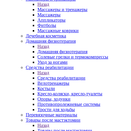
Назад
Массажеры и тренажеры
Массажеры
Аппликаторы
Фитболы
Массажные коврики
Лечебная косметика
Домашняя физиотерапия
Назад
Домашняя физиотерапия
Солевые грелки и термокомпрессы
Уход за ногами
Средства реабилитации
Назад
Средства реабилитации
Велотренажеры
Костыли
Кресло-коляски, кресло-туалеты
Опоры, ходунки
Противопролежневые системы
Трости для ходьбы
Перевязочные материалы
Товары после мастэктомии
Назад
Товары после мастэктомии