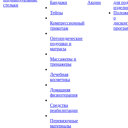
Бандажи
Акции
для по
стельки
издели
Тейпы
Полож
о
Компрессионный
дискон
трикотаж
програ
Ортопедические
подушки и
матрасы
Массажеры и
тренажеры
Лечебная
косметика
Домашняя
физиотерапия
Средства
реабилитации
Перевязочные
материалы