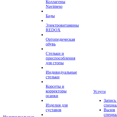
Коллагены
Navimeso
Бады
Электровитамины
REDOX
Ортопедическая
обувь
Стельки и
приспособления
для стопы
Индивидуальные
стельки
Корсеты и
корректоры
Услуги
осанки
Запись
Изделия для
специа
суставов
Вызов
специа
Индивидуальные