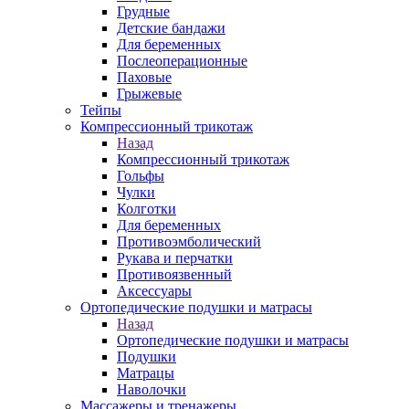
Грудные
Детские бандажи
Для беременных
Послеоперационные
Паховые
Грыжевые
Тейпы
Компрессионный трикотаж
Назад
Компрессионный трикотаж
Гольфы
Чулки
Колготки
Для беременных
Противоэмболический
Рукава и перчатки
Противоязвенный
Аксессуары
Ортопедические подушки и матрасы
Назад
Ортопедические подушки и матрасы
Подушки
Матрацы
Наволочки
Массажеры и тренажеры