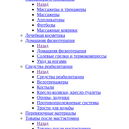
Назад
Массажеры и тренажеры
Массажеры
Аппликаторы
Фитболы
Массажные коврики
Лечебная косметика
Домашняя физиотерапия
Назад
Домашняя физиотерапия
Солевые грелки и термокомпрессы
Уход за ногами
Средства реабилитации
Назад
Средства реабилитации
Велотренажеры
Костыли
Кресло-коляски, кресло-туалеты
Опоры, ходунки
Противопролежневые системы
Трости для ходьбы
Перевязочные материалы
Товары после мастэктомии
Назад
Товары после мастэктомии