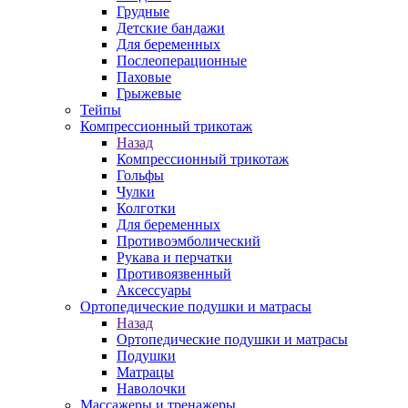
Грудные
Детские бандажи
Для беременных
Послеоперационные
Паховые
Грыжевые
Тейпы
Компрессионный трикотаж
Назад
Компрессионный трикотаж
Гольфы
Чулки
Колготки
Для беременных
Противоэмболический
Рукава и перчатки
Противоязвенный
Аксессуары
Ортопедические подушки и матрасы
Назад
Ортопедические подушки и матрасы
Подушки
Матрацы
Наволочки
Массажеры и тренажеры