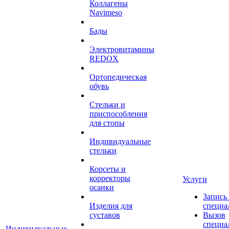
Коллагены
Navimeso
Бады
Электровитамины
REDOX
Ортопедическая
обувь
Стельки и
приспособления
для стопы
Индивидуальные
стельки
Корсеты и
корректоры
Услуги
осанки
Запись
Изделия для
специа
суставов
Вызов
специа
Индивидуальные