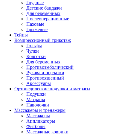
Грудные
Детские бандажи
Для беременных
Послеоперационные
Паховые
Грыжевые
Тейпы
Компрессионный трикотаж
Гольфы
Чулки
Колготки
Для беременных
Противоэмболический
Рукава и перчатки
Противоязвенный
Аксессуары
Ортопедические подушки и матрасы
Подушки
Матрацы
Наволочки
Массажеры и тренажеры
Массажеры
Аппликаторы
Фитболы
Массажные коврики