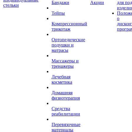
Бандажи
Акции
для по
стельки
издели
Тейпы
Полож
о
Компрессионный
дискон
трикотаж
програ
Ортопедические
подушки и
матрасы
Массажеры и
тренажеры
Лечебная
косметика
Домашняя
физиотерапия
Средства
реабилитации
Перевязочные
материалы