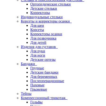
Ортопедические стельки
Детские стельки
Корректоры
Индивидуальные стельки
Корсеты и корректоры осанки
Для шеи
Корсеты
Корректоры осанки
Для позвочника
Для детей
Изделия для суставов
Для руки
Для ноги
Детские ортезы
Бандажи
Грудные
Детские бандажи
Для беременных
Послеоперационные
Паховые
Грыжевые
Тейпы
Компрессионный трикотаж
Гольфы