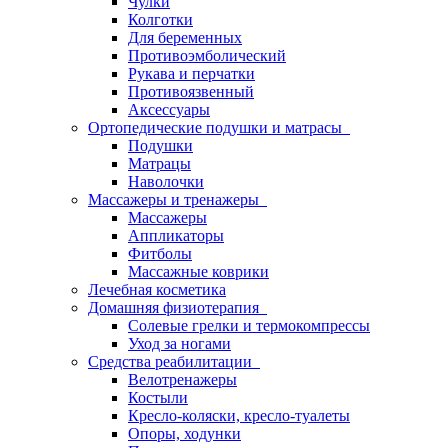
Чулки
Колготки
Для беременных
Противоэмболический
Рукава и перчатки
Противоязвенный
Аксессуары
Ортопедические подушки и матрасы
Подушки
Матрацы
Наволочки
Массажеры и тренажеры
Массажеры
Аппликаторы
Фитболы
Массажные коврики
Лечебная косметика
Домашняя физиотерапия
Солевые грелки и термокомпрессы
Уход за ногами
Средства реабилитации
Велотренажеры
Костыли
Кресло-коляски, кресло-туалеты
Опоры, ходунки