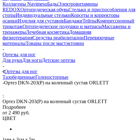
Коллагены Navimeso
Бады
Электровитамины
REDOX
Ортопедическая обувь
Стельки и приспособления для
стопы
Индивидуальные стельки
Корсеты и корректоры
осанки
Изделия для суставов
Бандажи
Тейпы
Компрессионный
трикотаж
Ортопедические подушки и матрасы
Массажеры и
тренажеры
Лечебная косметика
Домашняя
физиотерапия
Средства реабилитации
Перевязочные
материалы
Товары после мастэктомии
-
Ортезы для ног
Для руки
Для ноги
Детские ортезы
-
Ортезы для ног
Тазобедренные
Голеностопные
-
Ортез DKN-203(P) на коленный сустав ORLETT
:
Ортез DKN-203(P) на коленный сустав ORLETT
Подробнее
от
2 490 руб.
ЦВЕТ
1мм х 3см х 5м