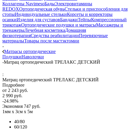
Коллагены Navimeso
Бады
Электровитамины
REDOX
Ортопедическая обувь
Стельки и приспособления для
стопы
Индивидуальные стельки
Корсеты и корректоры
осанки
Изделия для суставов
Бандажи
Тейпы
Компрессионный
трикотаж
Ортопедические подушки и матрасы
Массажеры и
тренажеры
Лечебная косметика
Домашняя
физиотерапия
Средства реабилитации
Перевязочные
материалы
Товары после мастэктомии
-
Матрасы ортопедические
Подушки
Наволочки
-
Матрац ортопедический ТРЕЛАКС ДЕТСКИЙ
:
Матрац ортопедический ТРЕЛАКС ДЕТСКИЙ
Подробнее
от
2 243 руб.
2 990 руб.
-24.98%
Экономия
747 руб.
1мм х 3см х 5м
40/80
60/120