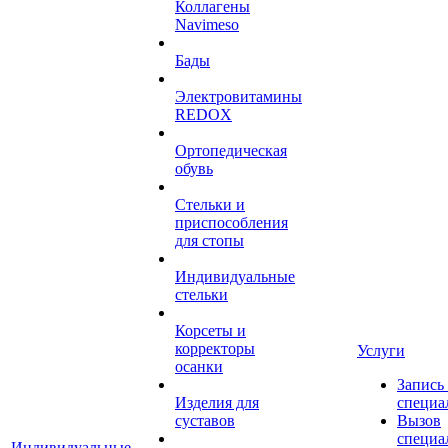
Коллагены
Navimeso
Бады
Электровитамины
REDOX
Ортопедическая
обувь
Стельки и
приспособления
для стопы
Индивидуальные
стельки
Корсеты и
корректоры
Услуги
осанки
Запись
Изделия для
специа
суставов
Вызов
специа
Индивидуальные