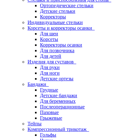
Ортопедические стельки
Детские стельки
Корректоры
Индивидуальные стельки
Корсеты и корректоры осанки
Для шеи
Корсеты
Корректоры осанки
Для позвочника
Для детей
Изделия для суставов
Для руки
Для ноги
Детские ортезы
Бандажи
Грудные
Детские бандажи
Для беременных
Послеоперационные
Паховые
Грыжевые
Тейпы
Компрессионный трикотаж
Гольфы