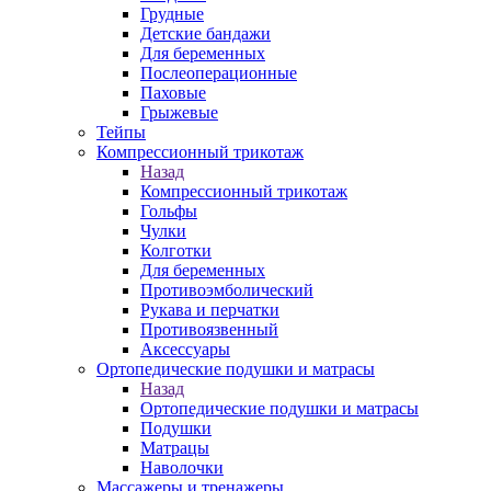
Грудные
Детские бандажи
Для беременных
Послеоперационные
Паховые
Грыжевые
Тейпы
Компрессионный трикотаж
Назад
Компрессионный трикотаж
Гольфы
Чулки
Колготки
Для беременных
Противоэмболический
Рукава и перчатки
Противоязвенный
Аксессуары
Ортопедические подушки и матрасы
Назад
Ортопедические подушки и матрасы
Подушки
Матрацы
Наволочки
Массажеры и тренажеры