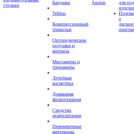
Бандажи
Акции
для по
стельки
издели
Тейпы
Полож
о
Компрессионный
дискон
трикотаж
програ
Ортопедические
подушки и
матрасы
Массажеры и
тренажеры
Лечебная
косметика
Домашняя
физиотерапия
Средства
реабилитации
Перевязочные
материалы