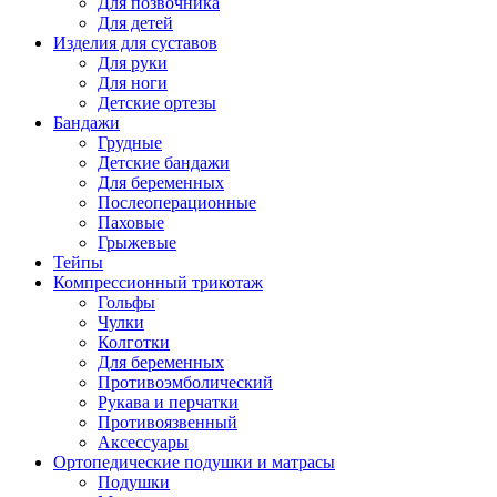
Для позвочника
Для детей
Изделия для суставов
Для руки
Для ноги
Детские ортезы
Бандажи
Грудные
Детские бандажи
Для беременных
Послеоперационные
Паховые
Грыжевые
Тейпы
Компрессионный трикотаж
Гольфы
Чулки
Колготки
Для беременных
Противоэмболический
Рукава и перчатки
Противоязвенный
Аксессуары
Ортопедические подушки и матрасы
Подушки