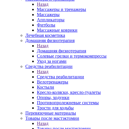
Назад
Массажеры и тренажеры
Массажеры
Аппликаторы
Фитболы
Массажные коврики
Лечебная косметика
Домашняя физиотерапия
Назад
Домашняя физиотерапия
Солевые грелки и термокомпрессы
Уход за ногами
Средства реабилитации
Назад
Средства реабилитации
Велотренажеры
Костыли
Кресло-коляски, кресло-туалеты
Опоры, ходунки
Противопролежневые системы
Трости для ходьбы
Перевязочные материалы
Товары после мастэктомии
Назад
Товары после мастэктомии