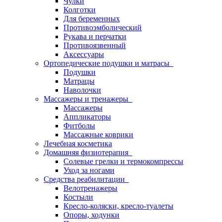
Чулки
Колготки
Для беременных
Противоэмболический
Рукава и перчатки
Противоязвенный
Аксессуары
Ортопедические подушки и матрасы
Подушки
Матрацы
Наволочки
Массажеры и тренажеры
Массажеры
Аппликаторы
Фитболы
Массажные коврики
Лечебная косметика
Домашняя физиотерапия
Солевые грелки и термокомпрессы
Уход за ногами
Средства реабилитации
Велотренажеры
Костыли
Кресло-коляски, кресло-туалеты
Опоры, ходунки