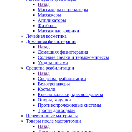
Назад
Массажеры и тренажеры
Массажеры
Аппликаторы
Фитболы
Массажные коврики
Лечебная косметика
Домашняя физиотерапия
Назад
Домашняя физиотерапия
Солевые грелки и термокомпрессы
Уход за ногами
Средства реабилитации
Назад
Средства реабилитации
Велотренажеры
Костыли
Кресло-коляски, кресло-туалеты
Опоры, ходунки
Противопролежневые системы
Трости для ходьбы
Перевязочные материалы
Товары после мастэктомии
Назад
Товары после мастэктомии