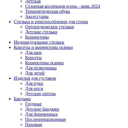
Детская
Сезонная коллекция осень - зима 2024
Терапевтическая обувь
Аксессуары
Стельки и приспособления для стопы
Ортопедические стельки
Детские стельки
Корректоры
Индивидуальные стельки
Корсеты и корректоры осанки
Для шеи
Корсеты
Корректоры осанки
Для позвочника
Для детей
Изделия для суставов
Для руки
Для ноги
Детские ортезы
Бандажи
Грудные
Детские бандажи
Для беременных
Послеоперационные
Паховые