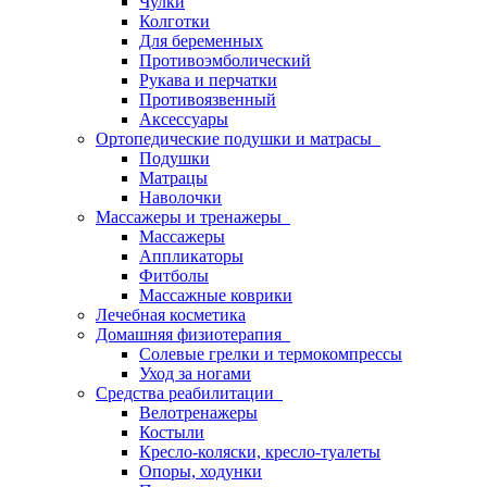
Чулки
Колготки
Для беременных
Противоэмболический
Рукава и перчатки
Противоязвенный
Аксессуары
Ортопедические подушки и матрасы
Подушки
Матрацы
Наволочки
Массажеры и тренажеры
Массажеры
Аппликаторы
Фитболы
Массажные коврики
Лечебная косметика
Домашняя физиотерапия
Солевые грелки и термокомпрессы
Уход за ногами
Средства реабилитации
Велотренажеры
Костыли
Кресло-коляски, кресло-туалеты
Опоры, ходунки