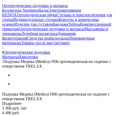
-
Ортопедические подушки и матрасы
Коллагены Navimeso
Бады
Электровитамины
REDOX
Ортопедическая обувь
Стельки и приспособления для
стопы
Индивидуальные стельки
Корсеты и корректоры
осанки
Изделия для суставов
Бандажи
Тейпы
Компрессионный
трикотаж
Ортопедические подушки и матрасы
Массажеры и
тренажеры
Лечебная косметика
Домашняя
физиотерапия
Средства реабилитации
Перевязочные
материалы
Товары после мастэктомии
-
Ортопедические подушки
Матрацы
Наволочки
-
Подушка Медика (Medica) П06 ортопедическая на сидение с
отверствием TRELAX
Подушка Медика (Medica) П06 ортопедическая на сидение с
отверствием TRELAX
Подробнее
3 368
руб.
/шт
4 490
руб.