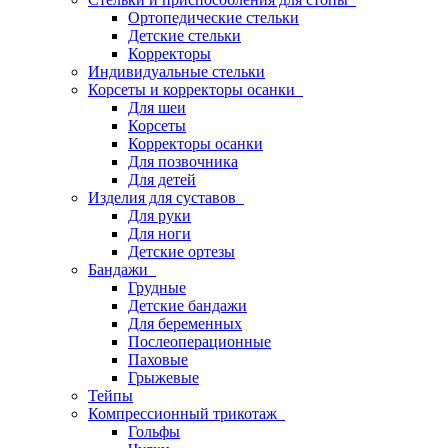
Ортопедические стельки
Детские стельки
Корректоры
Индивидуальные стельки
Корсеты и корректоры осанки
Для шеи
Корсеты
Корректоры осанки
Для позвочника
Для детей
Изделия для суставов
Для руки
Для ноги
Детские ортезы
Бандажи
Грудные
Детские бандажи
Для беременных
Послеоперационные
Паховые
Грыжевые
Тейпы
Компрессионный трикотаж
Гольфы