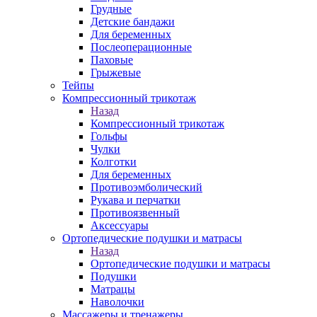
Грудные
Детские бандажи
Для беременных
Послеоперационные
Паховые
Грыжевые
Тейпы
Компрессионный трикотаж
Назад
Компрессионный трикотаж
Гольфы
Чулки
Колготки
Для беременных
Противоэмболический
Рукава и перчатки
Противоязвенный
Аксессуары
Ортопедические подушки и матрасы
Назад
Ортопедические подушки и матрасы
Подушки
Матрацы
Наволочки
Массажеры и тренажеры