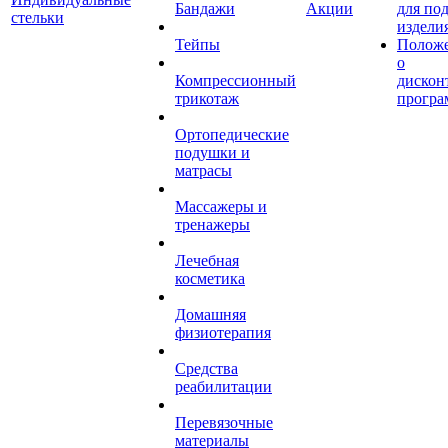
Бандажи
Акции
для по
стельки
издели
Тейпы
Полож
о
Компрессионный
дискон
трикотаж
програ
Ортопедические
подушки и
матрасы
Массажеры и
тренажеры
Лечебная
косметика
Домашняя
физиотерапия
Средства
реабилитации
Перевязочные
материалы