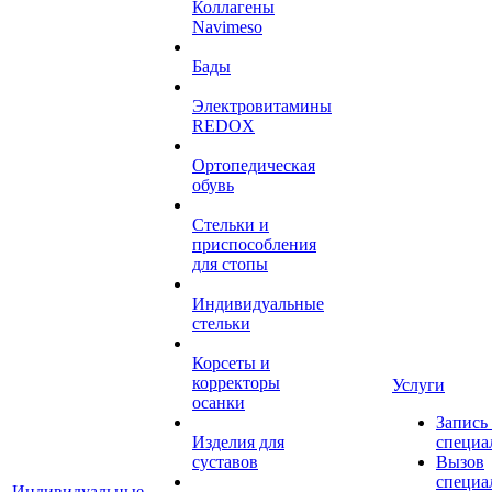
Коллагены
Navimeso
Бады
Электровитамины
REDOX
Ортопедическая
обувь
Стельки и
приспособления
для стопы
Индивидуальные
стельки
Корсеты и
корректоры
Услуги
осанки
Запись
Изделия для
специа
суставов
Вызов
специа
Индивидуальные