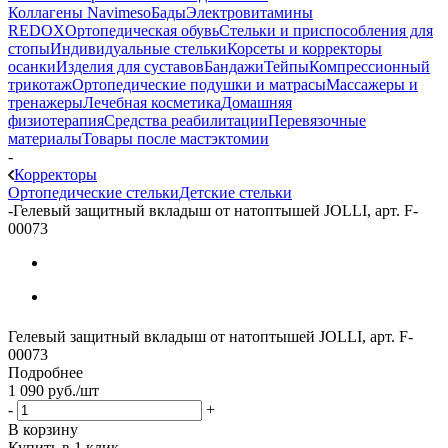
Коллагены Navimeso
Бады
Электровитамины
REDOX
Ортопедическая обувь
Стельки и приспособления для
стопы
Индивидуальные стельки
Корсеты и корректоры
осанки
Изделия для суставов
Бандажи
Тейпы
Компрессионный
трикотаж
Ортопедические подушки и матрасы
Массажеры и
тренажеры
Лечебная косметика
Домашняя
физиотерапия
Средства реабилитации
Перевязочные
материалы
Товары после мастэктомии
-
Корректоры
Ортопедические стельки
Детские стельки
-
Гелевый защитный вкладыш от натоптышей JOLLI, арт. F-
00073
Гелевый защитный вкладыш от натоптышей JOLLI, арт. F-
00073
Подробнее
1 090
руб.
/шт
-
+
В корзину
Купить в 1 клик