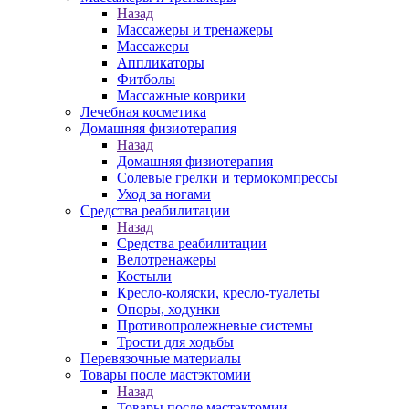
Назад
Массажеры и тренажеры
Массажеры
Аппликаторы
Фитболы
Массажные коврики
Лечебная косметика
Домашняя физиотерапия
Назад
Домашняя физиотерапия
Солевые грелки и термокомпрессы
Уход за ногами
Средства реабилитации
Назад
Средства реабилитации
Велотренажеры
Костыли
Кресло-коляски, кресло-туалеты
Опоры, ходунки
Противопролежневые системы
Трости для ходьбы
Перевязочные материалы
Товары после мастэктомии
Назад
Товары после мастэктомии