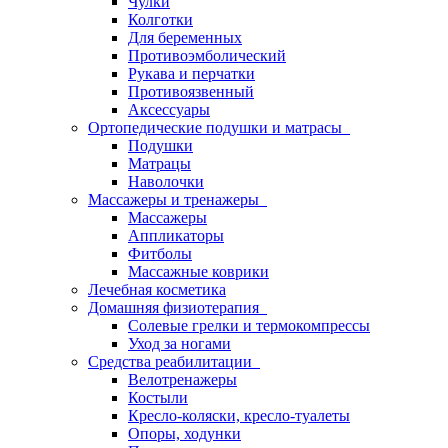
Чулки
Колготки
Для беременных
Противоэмболический
Рукава и перчатки
Противоязвенный
Аксессуары
Ортопедические подушки и матрасы
Подушки
Матрацы
Наволочки
Массажеры и тренажеры
Массажеры
Аппликаторы
Фитболы
Массажные коврики
Лечебная косметика
Домашняя физиотерапия
Солевые грелки и термокомпрессы
Уход за ногами
Средства реабилитации
Велотренажеры
Костыли
Кресло-коляски, кресло-туалеты
Опоры, ходунки