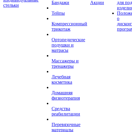
Бандажи
Акции
для по
стельки
издели
Тейпы
Полож
о
Компрессионный
дискон
трикотаж
програ
Ортопедические
подушки и
матрасы
Массажеры и
тренажеры
Лечебная
косметика
Домашняя
физиотерапия
Средства
реабилитации
Перевязочные
материалы