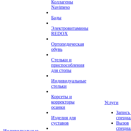
Коллагены
Navimeso
Бады
Электровитамины
REDOX
Ортопедическая
обувь
Стельки и
приспособления
для стопы
Индивидуальные
стельки
Корсеты и
корректоры
Услуги
осанки
Запись
Изделия для
специа
суставов
Вызов
специа
Индивидуальные