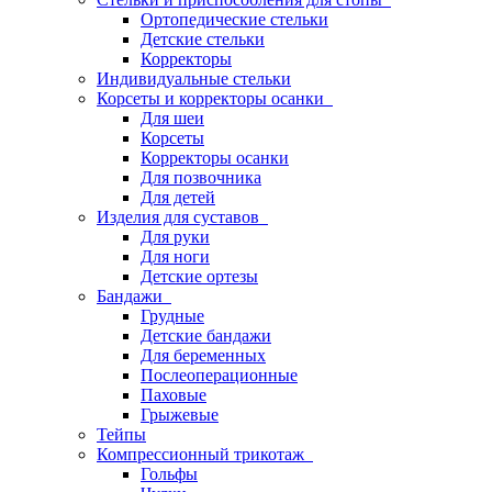
Ортопедические стельки
Детские стельки
Корректоры
Индивидуальные стельки
Корсеты и корректоры осанки
Для шеи
Корсеты
Корректоры осанки
Для позвочника
Для детей
Изделия для суставов
Для руки
Для ноги
Детские ортезы
Бандажи
Грудные
Детские бандажи
Для беременных
Послеоперационные
Паховые
Грыжевые
Тейпы
Компрессионный трикотаж
Гольфы