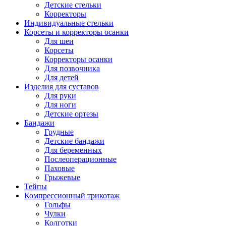
Детские стельки
Корректоры
Индивидуальные стельки
Корсеты и корректоры осанки
Для шеи
Корсеты
Корректоры осанки
Для позвочника
Для детей
Изделия для суставов
Для руки
Для ноги
Детские ортезы
Бандажи
Грудные
Детские бандажи
Для беременных
Послеоперационные
Паховые
Грыжевые
Тейпы
Компрессионный трикотаж
Гольфы
Чулки
Колготки