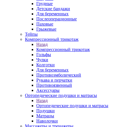
Грудные
Детские бандажи
Для беременных
Послеоперационные
Паховые
Грыжевые
Тейпы
Компрессионный трикотаж
Назад
Компрессионный трикотаж
Гольфы
Чулки
Колготки
Для беременных
Противоэмболический
Рукава и перчатки
Противоязвенный
Аксессуары
Ортопедические подушки и матрасы
Назад
Ортопедические подушки и матрасы
Подушки
Матрацы
Наволочки
Массажеры и тренажеры