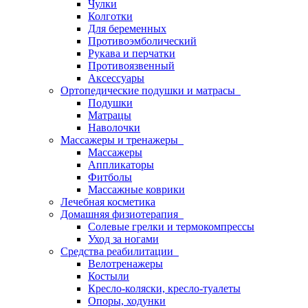
Чулки
Колготки
Для беременных
Противоэмболический
Рукава и перчатки
Противоязвенный
Аксессуары
Ортопедические подушки и матрасы
Подушки
Матрацы
Наволочки
Массажеры и тренажеры
Массажеры
Аппликаторы
Фитболы
Массажные коврики
Лечебная косметика
Домашняя физиотерапия
Солевые грелки и термокомпрессы
Уход за ногами
Средства реабилитации
Велотренажеры
Костыли
Кресло-коляски, кресло-туалеты
Опоры, ходунки