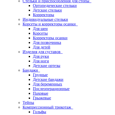
Стельки и приспособления для стопы
Ортопедические стельки
Детские стельки
Корректоры
Индивидуальные стельки
Корсеты и корректоры осанки
Для шеи
Корсеты
Корректоры осанки
Для позвочника
Для детей
Изделия для суставов
Для руки
Для ноги
Детские ортезы
Бандажи
Грудные
Детские бандажи
Для беременных
Послеоперационные
Паховые
Грыжевые
Тейпы
Компрессионный трикотаж
Гольфы