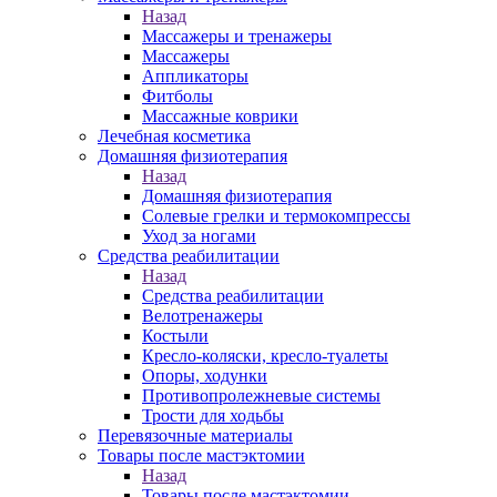
Назад
Массажеры и тренажеры
Массажеры
Аппликаторы
Фитболы
Массажные коврики
Лечебная косметика
Домашняя физиотерапия
Назад
Домашняя физиотерапия
Солевые грелки и термокомпрессы
Уход за ногами
Средства реабилитации
Назад
Средства реабилитации
Велотренажеры
Костыли
Кресло-коляски, кресло-туалеты
Опоры, ходунки
Противопролежневые системы
Трости для ходьбы
Перевязочные материалы
Товары после мастэктомии
Назад
Товары после мастэктомии