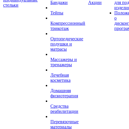
Бандажи
Акции
для по
стельки
издели
Тейпы
Полож
о
Компрессионный
дискон
трикотаж
програ
Ортопедические
подушки и
матрасы
Массажеры и
тренажеры
Лечебная
косметика
Домашняя
физиотерапия
Средства
реабилитации
Перевязочные
материалы