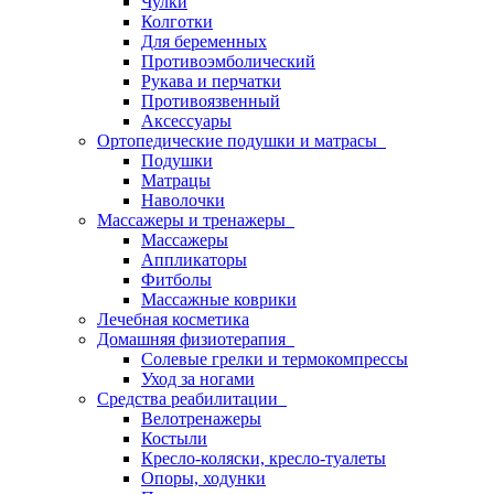
Чулки
Колготки
Для беременных
Противоэмболический
Рукава и перчатки
Противоязвенный
Аксессуары
Ортопедические подушки и матрасы
Подушки
Матрацы
Наволочки
Массажеры и тренажеры
Массажеры
Аппликаторы
Фитболы
Массажные коврики
Лечебная косметика
Домашняя физиотерапия
Солевые грелки и термокомпрессы
Уход за ногами
Средства реабилитации
Велотренажеры
Костыли
Кресло-коляски, кресло-туалеты
Опоры, ходунки