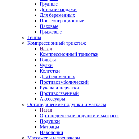
Грудные
Детские бандажи
Для беременных
Послеоперационные
Паховые
Грыжевые
Тейпы
Компрессионный трикотаж
Назад
Компрессионный трикотаж
Гольфы
Чулки
Колготки
Для беременных
Противоэмболический
Рукава и перчатки
Противоязвенный
Аксессуары
Ортопедические подушки и матрасы
Назад
Ортопедические подушки и матрасы
Подушки
Матрацы
Наволочки
Массажеры и тренажеры