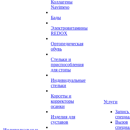
Коллагены
Navimeso
Бады
Электровитамины
REDOX
Ортопедическая
обувь
Стельки и
приспособления
для стопы
Индивидуальные
стельки
Корсеты и
корректоры
Услуги
осанки
Запись
Изделия для
специа
суставов
Вызов
специа
Индивидуальные