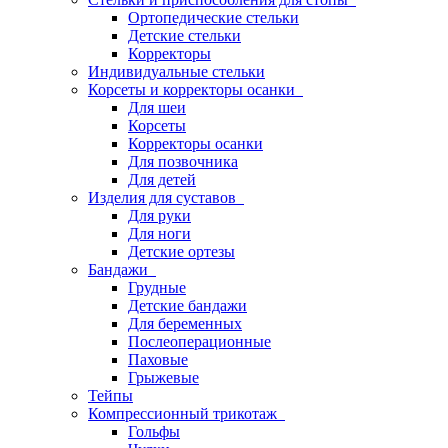
Ортопедические стельки
Детские стельки
Корректоры
Индивидуальные стельки
Корсеты и корректоры осанки
Для шеи
Корсеты
Корректоры осанки
Для позвочника
Для детей
Изделия для суставов
Для руки
Для ноги
Детские ортезы
Бандажи
Грудные
Детские бандажи
Для беременных
Послеоперационные
Паховые
Грыжевые
Тейпы
Компрессионный трикотаж
Гольфы